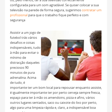
ou, pelo menos, ter a sua televisão correctamente
configurada para um som agradável. Se quiser colocar a sua
televisão na parede de forma segura, sugerimos
contratar um
profissional
para que o trabalho fique perfeito e com
segurança
Assistir a um jogo de
futebol trás vários
desafios e coisas
indispensáveis, tudo
à mão para evitar o
mínimo de
distracção daqueles
preciosos 90
minutos de pura
adrenalina. Acima
de tudo, é
importante ter um bom local para repousar enquanto assiste,
é igualmente importante ter por perto cerveja sempre fresca,
espaço para ter à mão os amendoins, pizza e afins, vários
outros lugares sentados, saco ou caixote do lixo por perto,
algo para uma limpeza rápida e, claro, a indispensável boa