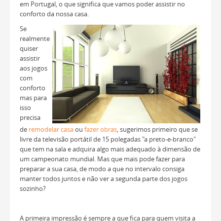
em Portugal, o que significa que vamos poder assistir no
conforto da nossa casa.
Se
realmente
quiser
assistir
aos jogos
com
conforto
mas para
isso
precisa
de
remodelar casa
ou
fazer obras
, sugerimos primeiro que se
livre da televisão portátil de 15 polegadas "a preto-e-branco"
que tem na sala e adquira algo mais adequado à dimensão de
um campeonato mundial. Mas que mais pode fazer para
preparar a sua casa, de modo a que no intervalo consiga
manter todos juntos e não ver a segunda parte dos jogos
sozinho?
A primeira impressão é sempre a que fica para quem visita a