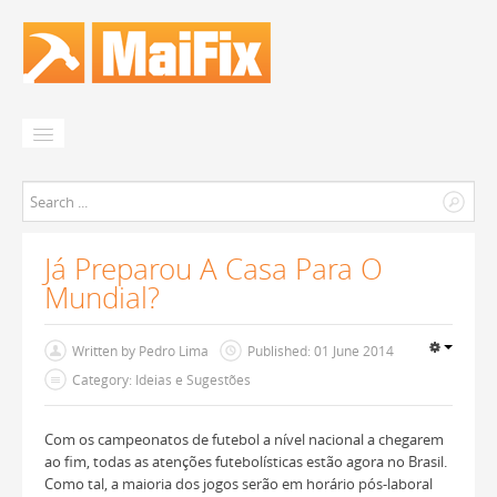
Início
0
|
Já Preparou A Casa Para O
Pedir Orçamento
Mundial?
Orçamentos
Empresas
Written by
Pedro Lima
Published: 01 June 2014
Category: Ideias e Sugestões
Como Funciona?
Com os campeonatos de futebol a nível nacional a chegarem
ao fim, todas as atenções futebolísticas estão agora no Brasil.
Como tal, a maioria dos jogos serão em horário pós-laboral