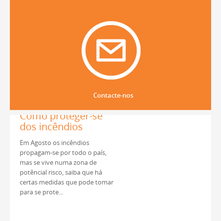
Como proteger-se
dos incêndios
Em Agosto os incêndios
Contacte-nos
propagam-se por todo o país,
mas se vive numa zona de
potêncial risco, saiba que há
certas medidas que pode tomar
para se prote...
7 Dicas Importantes
de Construção &