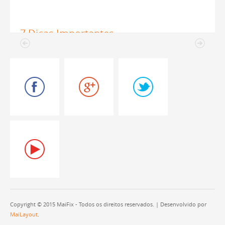
Renovação
Pensa em fazer algumas
mudanças na sua casa? Antes de
entrar em modo de completa
renovação, fique com estas sete
dicas em mente. Claro, terá que
lida...
Copyright © 2015 MaiFix - Todos os direitos reservados. | Desenvolvido por
MaiLayout
.