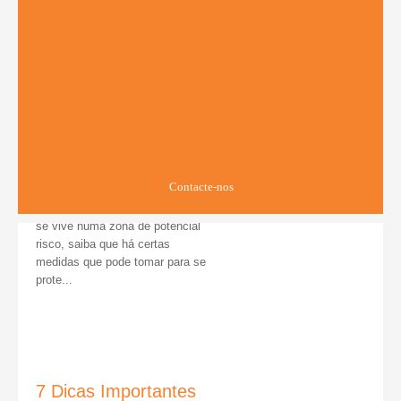
Como proteger-se dos
incêndios
Em Agosto os incêndios
propagam-se por todo o país, mas
se vive numa zona de potêncial
risco, saiba que há certas
medidas que pode tomar para se
prote...
Contacte-nos
7 Dicas Importantes
de Construção &
Renovação
Pensa em fazer algumas
mudanças na sua casa? Antes de
entrar em modo de completa
renovação, fique com estas sete