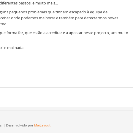
diferentes passos, e muito mais...
s alguns pequenos problemas que tinham escapado à equipa de
rceber onde podemos melhorar e também para detectarmos novas
rma.
que forma for, que estão a acreditar e a apostar neste projecto, um muito
ix' e mai'nada!
os. | Desenvolvido por
MaiLayout
.