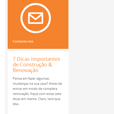
Em Agosto os incêndios
propagam-se por todo o país,
mas se vive numa zona de
potêncial risco, saiba que há
certas medidas que pode tomar
para se prote...
Contacte-nos
7 Dicas Importantes
de Construção &
Renovação
Pensa em fazer algumas
mudanças na sua casa? Antes de
entrar em modo de completa
renovação, fique com estas sete
dicas em mente. Claro, terá que
lida...