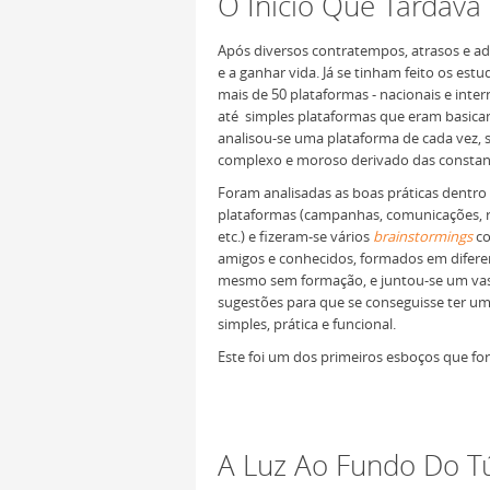
O Início Que Tardava
Após diversos contratempos, atrasos e a
e a ganhar vida. Já se tinham feito os e
mais de 50 plataformas - nacionais e int
até simples plataformas que eram basicam
analisou-se uma plataforma de cada vez,
complexo e moroso derivado das constant
Foram analisadas as boas práticas dentro 
plataformas (campanhas, comunicações, re
etc.) e fizeram-se vários
brainstormings
co
amigos e conhecidos, formados em difere
mesmo sem formação, e juntou-se um vas
sugestões para que se conseguisse ter u
simples, prática e funcional.
Este foi um dos primeiros esboços que for
A Luz Ao Fundo Do T