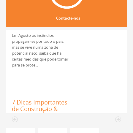
certas medidas que pode tomar
para se prote...
Contacte-nos
7 Dicas Importantes
de Construção &
Renovação
Pensa em fazer algumas
mudanças na sua casa? Antes de
entrar em modo de completa
renovação, fique com estas sete
dicas em mente. Claro, terá que
lida...