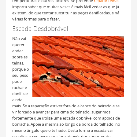
temperaturas e outros factores. Se pretende
reparar telhas
importa saber que muitas vezes é mais fácil vedar as que já
existem, do que tentar substituir as peças danificadas, e há
várias formas para o fazer.
Escada Desdobrável
Não vai
querer
andar
sobre as
telhas,
porque o
seu peso
pode
rachar e
danificar
ainda
mais. Se a reparação estiver fora do alcance do beirado e se
vir forçado a avançar para cima do telhado, sugerimos
fortemente que utilize uma escada dobrável com apoios de
borracha. Apoie a mesma ao longo da borda do telhado, no
mesmo ângulo que o telhado. Desta forma a escada vai
espalhar o seu peso para fora através dos suportes de