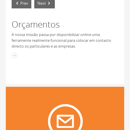
Prev
Next
Orçamentos
A nossa missão passa por disponibilizar online uma
ferramente realmente funcional para colocar em contacto
directo os particulares e as empresas.
Como proteger-se
dos incêndios
Em Agosto os incêndios
propagam-se por todo o país,
mas se vive numa zona de
potêncial risco, saiba que há