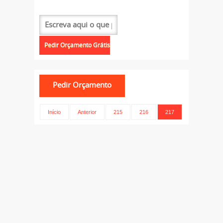
Início
Anterior
215
216
217