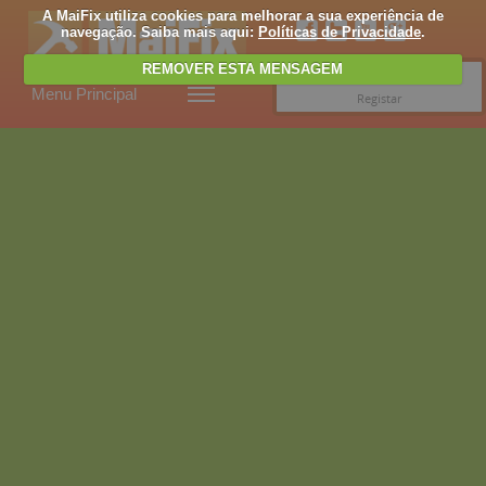
A MaiFix utiliza cookies para melhorar a sua experiência de
navegação. Saiba mais aqui:
Políticas de Privacidade
.
REMOVER ESTA MENSAGEM
Entrar
Menu Principal
Registar