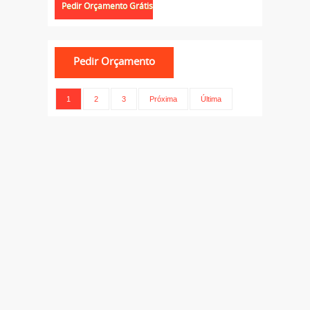
1
2
3
Próxima
Última