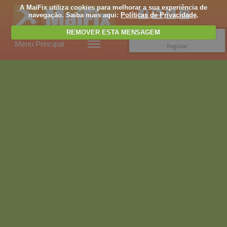
A MaiFix utiliza cookies para melhorar a sua experiência de
navegação. Saiba mais aqui:
Políticas de Privacidade
.
REMOVER ESTA MENSAGEM
Entrar
Menu Principal
Registar