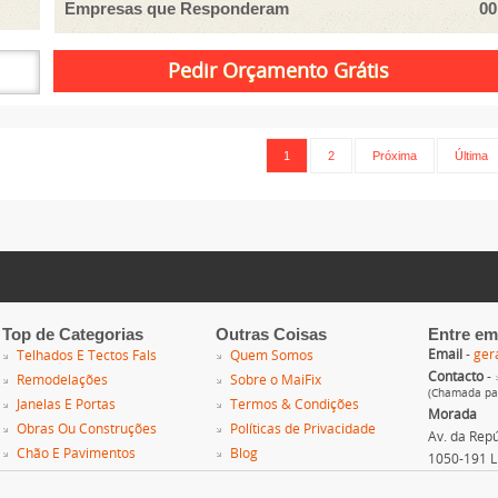
Empresas que Responderam
00
1
2
Próxima
Última
Top de Categorias
Outras Coisas
Entre em
Email
-
ger
Telhados E Tectos Fals
Quem Somos
Contacto
-
Remodelações
Sobre o MaiFix
(Chamada par
Janelas E Portas
Termos & Condições
Morada
Obras Ou Construções
Políticas de Privacidade
Av. da Repúb
Chão E Pavimentos
Blog
1050-191 L