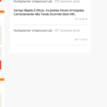
Facilpatamar Unipessoal Lda
- 555 semanas atrás
Serviço Rápido E Eficaz. As Janelas Foram Arranjadas
Correctamente Não Tendo Ocorrido Mais Infil...
15-12-2015
Facilpatamar Unipessoal Lda
- 557 semanas atrás
30-11-2015