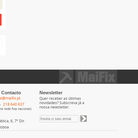
 Contacto
Newsletter
al@maifix.pt
Quer receber as últimas
novidades? Subscreva já a
218 640 637
nossa newsletter.
a rede fixa nacional)
lica, 6, 7º Dir.
isboa