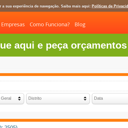
ar a sua experiência de navegação. Saiba mais aqui:
Políticas de Privaci
Empresas
Como Funciona?
Blog
ue aqui e peça orçamentos 
: 2505)