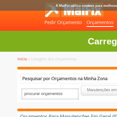
A MaiFix utiliza cookies para melhor
Pedir Orçamento
Orçamentos
Carreg
Início ::
Listagem dos Orçamentos
Pesquisar por Orçamentos na Minha Zona
Orçamentos Para Manutenções Em Geral (ID