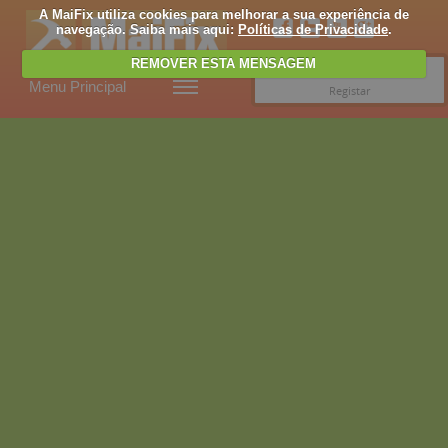
A MaiFix utiliza cookies para melhorar a sua experiência de
navegação. Saiba mais aqui:
Políticas de Privacidade
.
REMOVER ESTA MENSAGEM
Entrar
Menu Principal
Registar