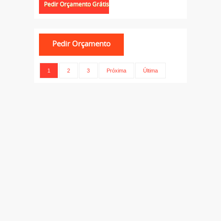
1
2
3
Próxima
Última