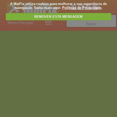
A MaiFix utiliza cookies para melhorar a sua experiência de
navegação. Saiba mais aqui:
Políticas de Privacidade
.
REMOVER ESTA MENSAGEM
Entrar
Menu Principal
Registar