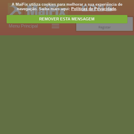
A MaiFix utiliza cookies para melhorar a sua experiência de
navegação. Saiba mais aqui:
Políticas de Privacidade
.
REMOVER ESTA MENSAGEM
Entrar
Menu Principal
Registar