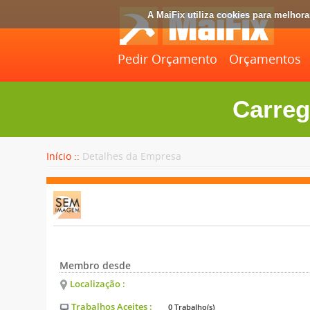
A MaiFix utiliza cookies para melhor
Pedir Orçamento
Orçamentos
Carreg
Início ::
Detalhes da Empresa
Membro desde
Localização :
Trabalhos Aceites :
0 Trabalho(s)