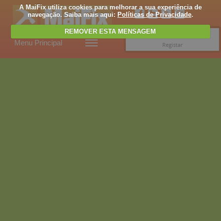
A MaiFix utiliza cookies para melhorar a sua experiência de
navegação. Saiba mais aqui:
Políticas de Privacidade
.
REMOVER ESTA MENSAGEM
Entrar
Menu Principal
Registar