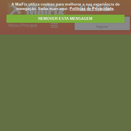
A MaiFix utiliza cookies para melhorar a sua experiência de
navegação. Saiba mais aqui:
Políticas de Privacidade
.
REMOVER ESTA MENSAGEM
Entrar
Menu Principal
Registar