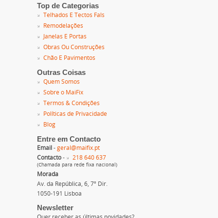
Top de Categorias
Telhados E Tectos Fals
Remodelações
Janelas E Portas
Obras Ou Construções
Chão E Pavimentos
Outras Coisas
Quem Somos
Sobre o MaiFix
Termos & Condições
Políticas de Privacidade
Blog
Entre em Contacto
Email
-
geral@maifix.pt
Contacto
-
218 640 637
(Chamada para rede fixa nacional)
Morada
Av. da República, 6, 7º Dir.
1050-191 Lisboa
Newsletter
Quer receber as últimas novidades?