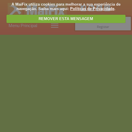
A MaiFix utiliza cookies para melhorar a sua experiência de
navegação. Saiba mais aqui:
Políticas de Privacidade
.
REMOVER ESTA MENSAGEM
Entrar
Menu Principal
Registar