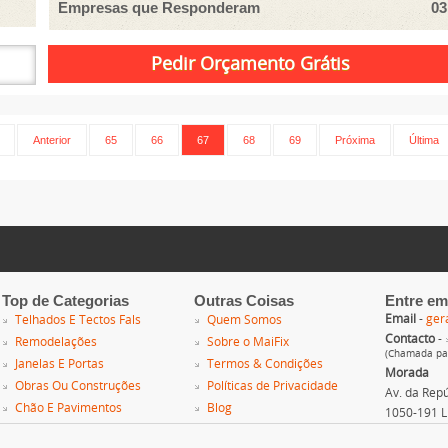
Empresas que Responderam
03
Anterior
65
66
67
68
69
Próxima
Última
Top de Categorias
Outras Coisas
Entre em
Email
-
ger
Telhados E Tectos Fals
Quem Somos
Contacto
-
Remodelações
Sobre o MaiFix
(Chamada par
Janelas E Portas
Termos & Condições
Morada
Obras Ou Construções
Políticas de Privacidade
Av. da Repúb
Chão E Pavimentos
Blog
1050-191 L