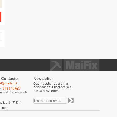
 Contacto
Newsletter
al@maifix.pt
Quer receber as últimas
novidades? Subscreva já a
218 640 637
nossa newsletter.
a rede fixa nacional)
lica, 6, 7º Dir.
isboa