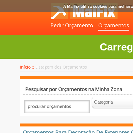
A MaiFix utiliza cookies para melhor
Pedir Orçamento
Orçamentos
Carreg
Início ::
Listagem dos Orçamentos
Pesquisar por Orçamentos na Minha Zona
Orçamentos Para Decoração De Exteriores (