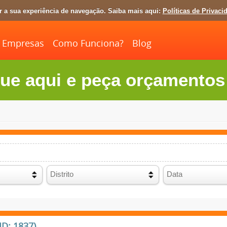
ar a sua experiência de navegação. Saiba mais aqui:
Políticas de Privaci
Empresas
Como Funciona?
Blog
ue aqui e peça orçamentos 
ID: 1837)