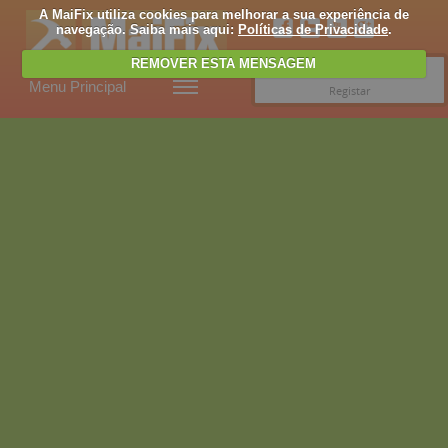
A MaiFix utiliza cookies para melhorar a sua experiência de
navegação. Saiba mais aqui:
Políticas de Privacidade
.
REMOVER ESTA MENSAGEM
Entrar
Menu Principal
Registar