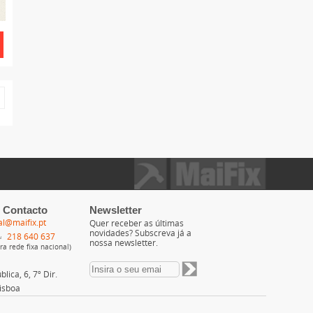
 Contacto
Newsletter
al@maifix.pt
Quer receber as últimas
novidades? Subscreva já a
218 640 637
nossa newsletter.
a rede fixa nacional)
lica, 6, 7º Dir.
isboa