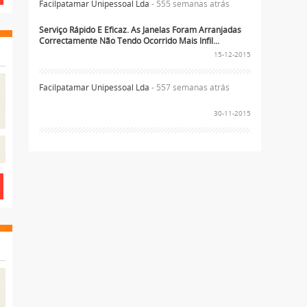
Facilpatamar Unipessoal Lda
- 555 semanas atrás
Serviço Rápido E Eficaz. As Janelas Foram Arranjadas
Correctamente Não Tendo Ocorrido Mais Infil...
15-12-2015
Facilpatamar Unipessoal Lda
- 557 semanas atrás
30-11-2015