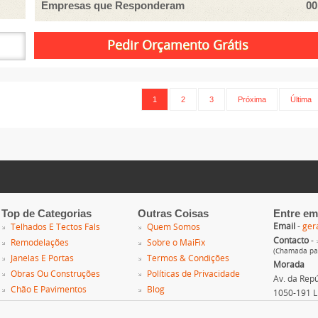
Empresas que Responderam
00
1
2
3
Próxima
Última
Top de Categorias
Outras Coisas
Entre em
Email
-
ger
Telhados E Tectos Fals
Quem Somos
Contacto
-
Remodelações
Sobre o MaiFix
(Chamada par
Janelas E Portas
Termos & Condições
Morada
Obras Ou Construções
Políticas de Privacidade
Av. da Repúb
Chão E Pavimentos
Blog
1050-191 L