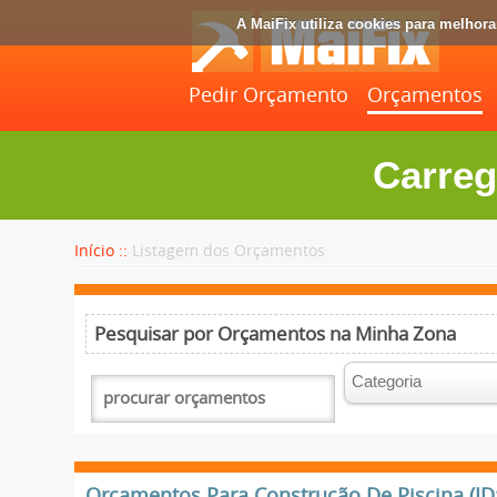
A MaiFix utiliza cookies para melhor
Pedir Orçamento
Orçamentos
Carreg
Início ::
Listagem dos Orçamentos
Pesquisar por Orçamentos na Minha Zona
Orçamentos Para Construção De Piscina (ID