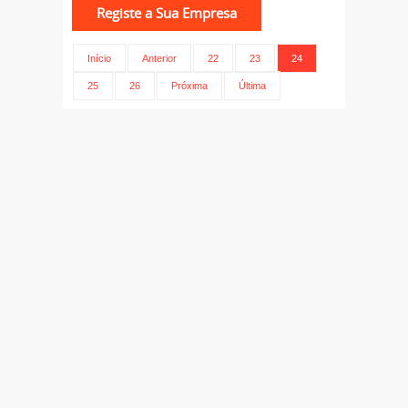
Início
Anterior
22
23
24
25
26
Próxima
Última