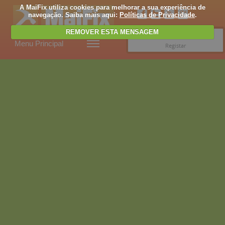
A MaiFix utiliza cookies para melhorar a sua experiência de
navegação. Saiba mais aqui:
Políticas de Privacidade
.
REMOVER ESTA MENSAGEM
Entrar
Menu Principal
Registar