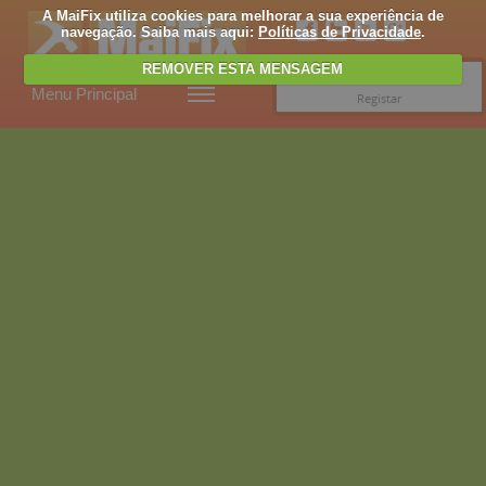
A MaiFix utiliza cookies para melhorar a sua experiência de
navegação. Saiba mais aqui:
Políticas de Privacidade
.
REMOVER ESTA MENSAGEM
Entrar
Menu Principal
Registar