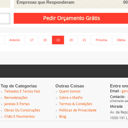
Empresas que Responderam
00
Anterior
17
18
19
20
21
Próxima
Última
Top de Categorias
Outras Coisas
Entre em
Email
-
ger
Telhados E Tectos Fals
Quem Somos
Contacto
-
Remodelações
Sobre o MaiFix
(Chamada par
Janelas E Portas
Termos & Condições
Morada
Obras Ou Construções
Políticas de Privacidade
Av. da Repúb
Chão E Pavimentos
Blog
1050-191 L