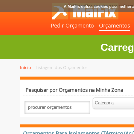
A MaiFix utiliza cookies para melhor
Pedir Orçamento
Orçamentos
Carreg
Início ::
Listagem dos Orçamentos
Pesquisar por Orçamentos na Minha Zona
Orçamentos Para Isolamentos (Térmico/Acúst