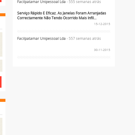
Facilpatamar Unipessoal Lda
- 555 semanas atrás
Serviço Rápido E Eficaz. As Janelas Foram Arranjadas
Correctamente Não Tendo Ocorrido Mais Infil...
15-12-2015
Facilpatamar Unipessoal Lda
- 557 semanas atrás
30-11-2015