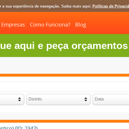
ar a sua experiência de navegação. Saiba mais aqui:
Políticas de Privaci
Empresas
Como Funciona?
Blog
ue aqui e peça orçamentos 
ico) (ID: 2342)