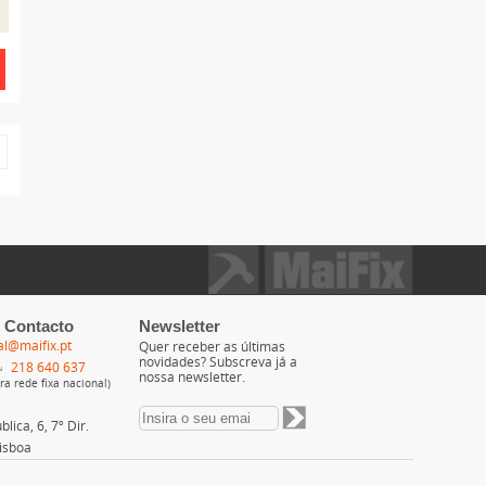
 Contacto
Newsletter
al@maifix.pt
Quer receber as últimas
novidades? Subscreva já a
218 640 637
nossa newsletter.
a rede fixa nacional)
lica, 6, 7º Dir.
isboa