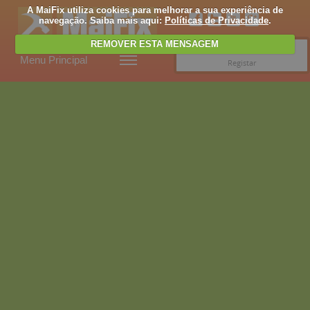
A MaiFix utiliza cookies para melhorar a sua experiência de
navegação. Saiba mais aqui:
Políticas de Privacidade
.
REMOVER ESTA MENSAGEM
Entrar
Menu Principal
Registar