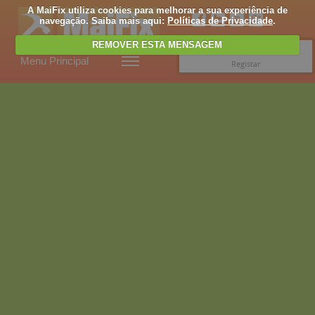
A MaiFix utiliza cookies para melhorar a sua experiência de
navegação. Saiba mais aqui:
Políticas de Privacidade
.
REMOVER ESTA MENSAGEM
Entrar
Menu Principal
Registar