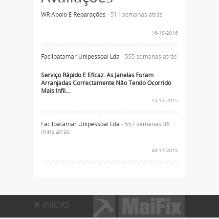
WR Apoio E Reparações
- 511 semanas atrás
16-10-2016
Facilpatamar Unipessoal Lda
- 555 semanas atrás
Serviço Rápido E Eficaz. As Janelas Foram
Arranjadas Correctamente Não Tendo Ocorrido
Mais Infil...
15-12-2015
Facilpatamar Unipessoal Lda
- 557 semanas 36
mins atrás
30-11-2015
INÍCIO