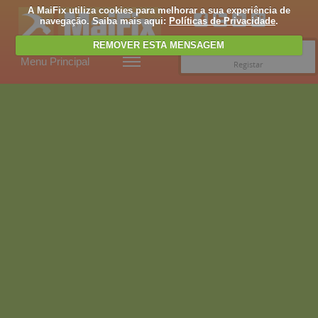
A MaiFix utiliza cookies para melhorar a sua experiência de
navegação. Saiba mais aqui:
Políticas de Privacidade
.
REMOVER ESTA MENSAGEM
Entrar
Menu Principal
Registar