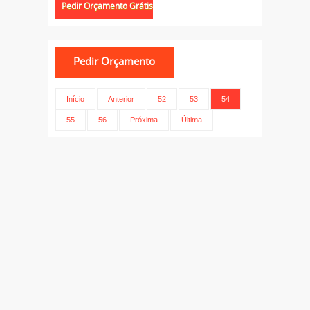
Início
Anterior
52
53
54
55
56
Próxima
Última