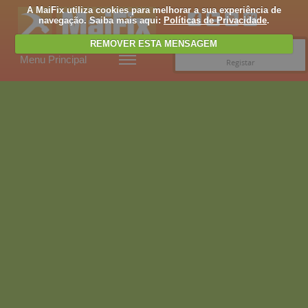
A MaiFix utiliza cookies para melhorar a sua experiência de
navegação. Saiba mais aqui:
Políticas de Privacidade
.
REMOVER ESTA MENSAGEM
Entrar
Menu Principal
Registar