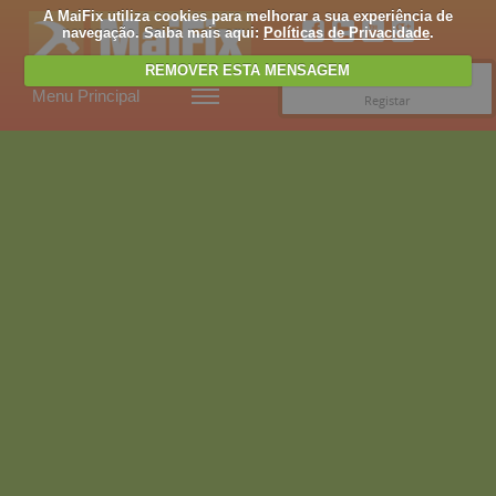
A MaiFix utiliza cookies para melhorar a sua experiência de
navegação. Saiba mais aqui:
Políticas de Privacidade
.
REMOVER ESTA MENSAGEM
Entrar
Menu Principal
Registar