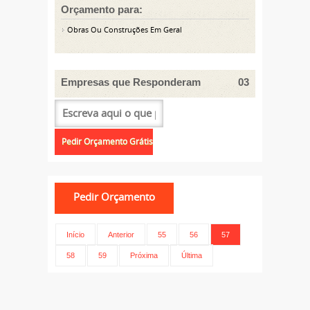
Orçamento para:
Obras Ou Construções Em Geral
Empresas que Responderam
03
Início
Anterior
55
56
57
58
59
Próxima
Última