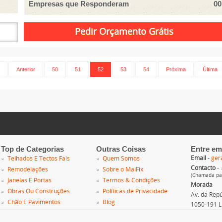
Empresas que Responderam
00
Anterior
50
51
52
53
54
Próxima
Última
Top de Categorias
Outras Coisas
Entre em
Email
-
ger
Telhados E Tectos Fals
Quem Somos
Contacto
-
Remodelações
Sobre o MaiFix
(Chamada par
Janelas E Portas
Termos & Condições
Morada
Obras Ou Construções
Políticas de Privacidade
Av. da Repúb
Chão E Pavimentos
Blog
1050-191 L