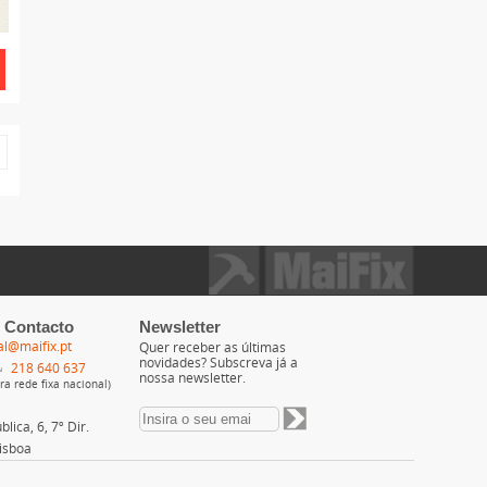
 Contacto
Newsletter
al@maifix.pt
Quer receber as últimas
novidades? Subscreva já a
218 640 637
nossa newsletter.
a rede fixa nacional)
lica, 6, 7º Dir.
isboa