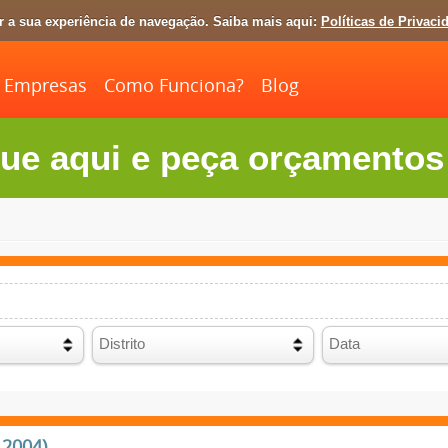
ar a sua experiência de navegação. Saiba mais aqui:
Políticas de Privaci
Empresas
Como Funciona?
Blog
ue aqui e peça orçamentos 
 2004)