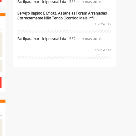
Facilpatamar Unipessoal Lda
- 555 semanas atrás
Serviço Rápido E Eficaz. As Janelas Foram Arranjadas
Correctamente Não Tendo Ocorrido Mais Infil...
15-12-2015
Facilpatamar Unipessoal Lda
- 557 semanas atrás
30-11-2015