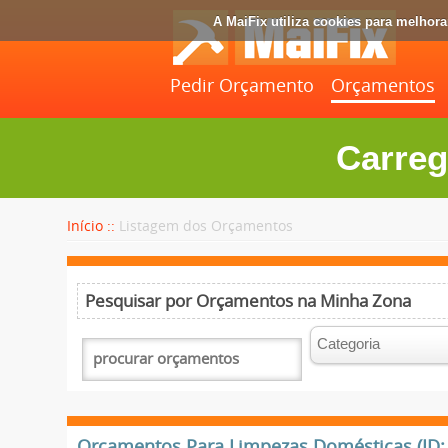
A MaiFix utiliza cookies para melhor
Pedir Orçamento
Orçamentos
Carreg
Início ::
Listagem dos Orçamentos
Pesquisar por Orçamentos na Minha Zona
Orçamentos Para Limpezas Domésticas (ID: