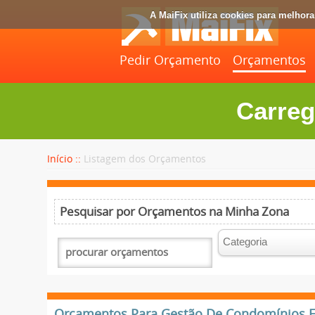
A MaiFix utiliza cookies para melhor
Pedir Orçamento
Orçamentos
Carreg
Início ::
Listagem dos Orçamentos
Pesquisar por Orçamentos na Minha Zona
Orçamentos Para Gestão De Condomínios Em