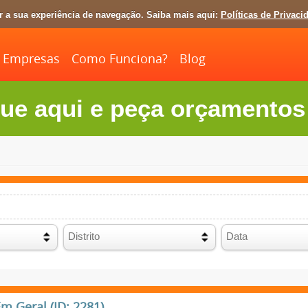
ar a sua experiência de navegação. Saiba mais aqui:
Políticas de Privaci
Empresas
Como Funciona?
Blog
ue aqui e peça orçamentos 
 Geral (ID: 2281)