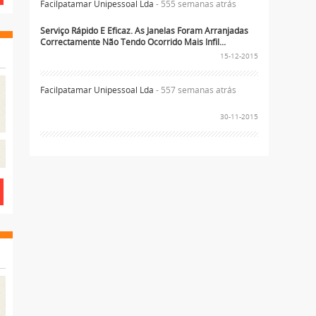
Facilpatamar Unipessoal Lda
- 555 semanas atrás
Serviço Rápido E Eficaz. As Janelas Foram Arranjadas
Correctamente Não Tendo Ocorrido Mais Infil...
15-12-2015
Facilpatamar Unipessoal Lda
- 557 semanas atrás
30-11-2015