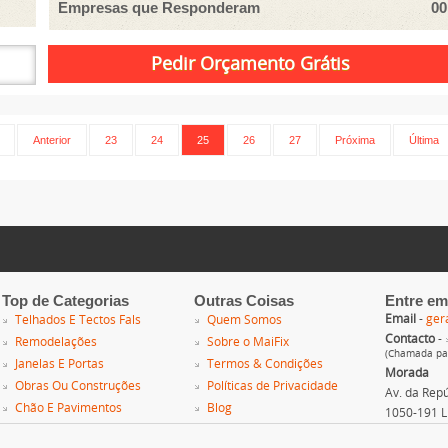
Empresas que Responderam
00
Anterior
23
24
25
26
27
Próxima
Última
Top de Categorias
Outras Coisas
Entre em
Email
-
ger
Telhados E Tectos Fals
Quem Somos
Contacto
-
Remodelações
Sobre o MaiFix
(Chamada par
Janelas E Portas
Termos & Condições
Morada
Obras Ou Construções
Políticas de Privacidade
Av. da Repúb
Chão E Pavimentos
Blog
1050-191 L