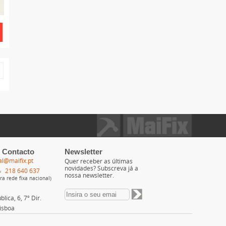
 Contacto
Newsletter
al@maifix.pt
Quer receber as últimas
novidades? Subscreva já a
218 640 637
nossa newsletter.
a rede fixa nacional)
lica, 6, 7º Dir.
isboa