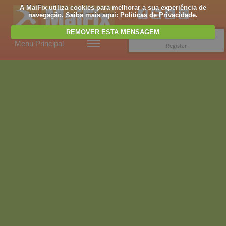
A MaiFix utiliza cookies para melhorar a sua experiência de
navegação. Saiba mais aqui:
Políticas de Privacidade
.
REMOVER ESTA MENSAGEM
Entrar
Menu Principal
Registar