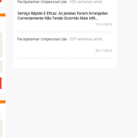
Facilpatamar Unipessoal Lda
- 555 semanas atrás
Serviço Rápido E Eficaz. As Janelas Foram Arranjadas
Correctamente Não Tendo Ocorrido Mais Infil...
15-12-2015
Facilpatamar Unipessoal Lda
- 557 semanas atrás
30-11-2015