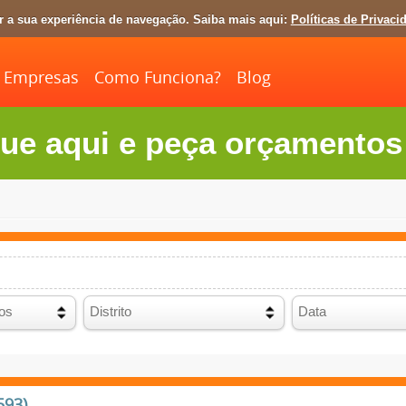
ar a sua experiência de navegação. Saiba mais aqui:
Políticas de Privaci
Empresas
Como Funciona?
Blog
ue aqui e peça orçamentos 
593)