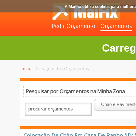
A MaiFix utiliza cookies para melhor
Pedir Orçamento
Orçamentos
Carreg
Início ::
Listagem dos Orçamentos
Pesquisar por Orçamentos na Minha Zona
Colocação De Chão Em Casa De Banho (ID: 