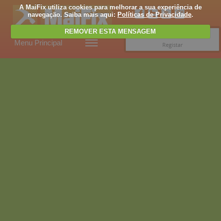
A MaiFix utiliza cookies para melhorar a sua experiência de
navegação. Saiba mais aqui:
Políticas de Privacidade
.
REMOVER ESTA MENSAGEM
Entrar
Menu Principal
Registar