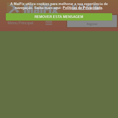
A MaiFix utiliza cookies para melhorar a sua experiência de
navegação. Saiba mais aqui:
Políticas de Privacidade
.
REMOVER ESTA MENSAGEM
Entrar
Menu Principal
Registar