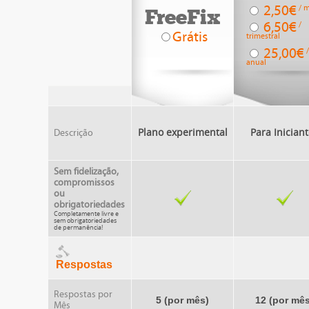
2,50€
/ 
FreeFix
6,50€
/
Grátis
trimestral
25,00€
anual
Plano experimental
Para Inician
Descrição
Sem fidelização,
compromissos
ou
obrigatoriedades
Completamente livre e
sem obrigatoriedades
de permanência!
Respostas
Respostas por
5 (por mês)
12 (por mês
Mês