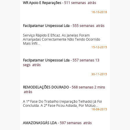
WR Apoio E Reparações
- 511 semanas atrás
16-10-2016
Facilpatamar Unipessoal Lda
- 555 semanas atrás
Serviço Rápido E Eficaz. As Janelas Foram
Arranjadas Correctamente Não Tendo Ocorrido
Mais Infil...
15-12-2015
Facilpatamar Unipessoal Lda
- 557 semanas 13
segs atrás
30-11-2015
REMODELAÇÕES DOURADO
- 568 semanas 2 mins
atrás
A 1ª Fase Do Trabalho (reparação Telhado) Já Foi
Concluída. A 2ª Fase Ficou Adiada, Por Mútuo...
16-09-2015
AMAZONASGÁS LDA
- 597 semanas atrás