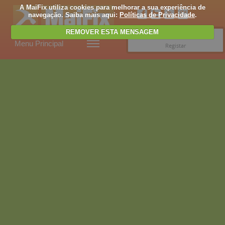
A MaiFix utiliza cookies para melhorar a sua experiência de
navegação. Saiba mais aqui:
Políticas de Privacidade
.
REMOVER ESTA MENSAGEM
Entrar
Menu Principal
Registar