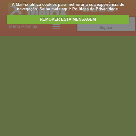
A MaiFix utiliza cookies para melhorar a sua experiência de
navegação. Saiba mais aqui:
Políticas de Privacidade
.
REMOVER ESTA MENSAGEM
Entrar
Menu Principal
Registar