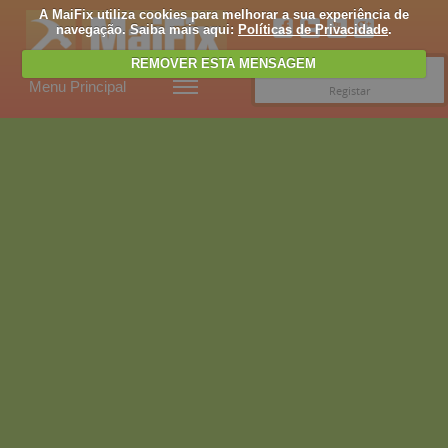
A MaiFix utiliza cookies para melhorar a sua experiência de
navegação. Saiba mais aqui:
Políticas de Privacidade
.
REMOVER ESTA MENSAGEM
Entrar
Menu Principal
Registar