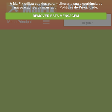
A MaiFix utiliza cookies para melhorar a sua experiência de
navegação. Saiba mais aqui:
Políticas de Privacidade
.
REMOVER ESTA MENSAGEM
Entrar
Menu Principal
Registar