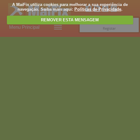
A MaiFix utiliza cookies para melhorar a sua experiência de
navegação. Saiba mais aqui:
Políticas de Privacidade
.
REMOVER ESTA MENSAGEM
Entrar
Menu Principal
Registar