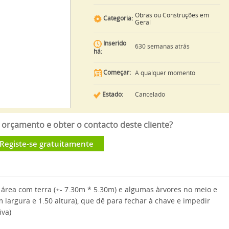
Obras ou Construções em
Categoria:
Geral
Inserido
630 semanas atrás
há:
Começar:
A qualquer momento
Estado:
Cancelado
orçamento e obter o contacto deste cliente?
Registe-se gratuitamente
área com terra (+- 7.30m * 5.30m) e algumas àrvores no meio e
argura e 1.50 altura), que dê para fechar à chave e impedir
iva)