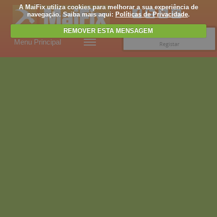
A MaiFix utiliza cookies para melhorar a sua experiência de
navegação. Saiba mais aqui:
Políticas de Privacidade
.
REMOVER ESTA MENSAGEM
Entrar
Menu Principal
Registar