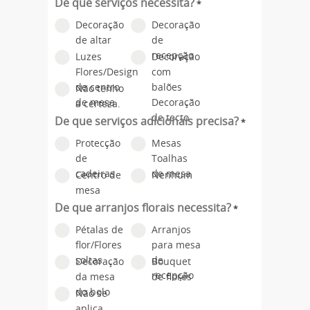
De que serviços necessita?
*
Decoração
Decoração
de altar
de
recepção
Luzes
Decoração
Flores/Design
com
de centro
balões
Não tenho
de mesa
Decoração
a certeza.
de tecto
De que serviços adicionais precisa?
*
Protecção
Mesas
de
Toalhas
cadeiras
de mesa
Centro de
Nenhum
mesa
De que arranjos florais necessita?
*
Pétalas de
Arranjos
flor/Flores
para mesa
soltas
de
Decoração
Bouquet
recepção
da mesa
de flores
do bolo
Não se
aplica