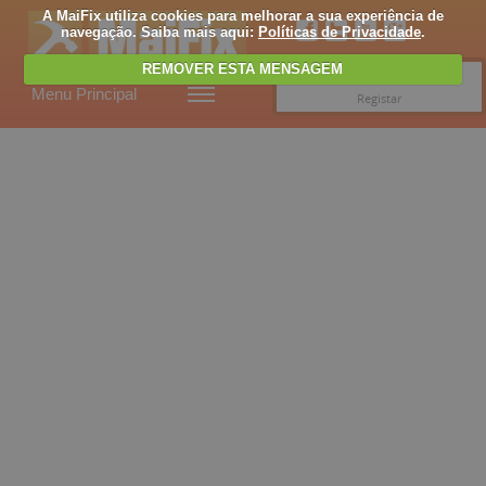
A MaiFix utiliza cookies para melhorar a sua experiência de
navegação. Saiba mais aqui:
Políticas de Privacidade
.
REMOVER ESTA MENSAGEM
Entrar
Menu Principal
Registar