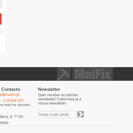
 Contacto
Newsletter
al@maifix.pt
Quer receber as últimas
novidades? Subscreva já a
218 640 637
nossa newsletter.
a rede fixa nacional)
lica, 6, 7º Dir.
isboa