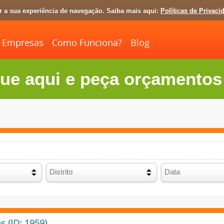
ar a sua experiência de navegação. Saiba mais aqui:
Políticas de Privaci
Empresas
Como Funciona?
Blog
ue aqui e peça orçamentos 
 (ID: 1959)