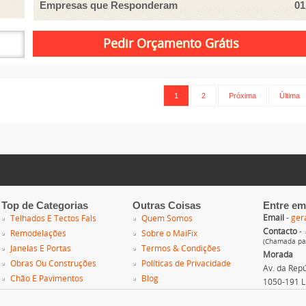
Empresas que Responderam
01
1
2
Próxima
Última
Top de Categorias
Outras Coisas
Entre em
Email
-
ger
Telhados E Tectos Fals
Quem Somos
Contacto
-
Remodelações
Sobre o MaiFix
(Chamada par
Janelas E Portas
Termos & Condições
Morada
Obras Ou Construções
Políticas de Privacidade
Av. da Repúb
Chão E Pavimentos
Blog
1050-191 L