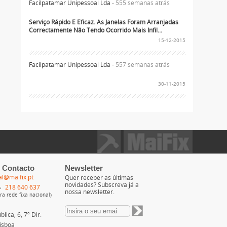
Facilpatamar Unipessoal Lda
- 555 semanas atrás
Serviço Rápido E Eficaz. As Janelas Foram Arranjadas
Correctamente Não Tendo Ocorrido Mais Infil...
15-12-2015
Facilpatamar Unipessoal Lda
- 557 semanas atrás
30-11-2015
 Contacto
Newsletter
al@maifix.pt
Quer receber as últimas
novidades? Subscreva já a
218 640 637
nossa newsletter.
a rede fixa nacional)
lica, 6, 7º Dir.
isboa