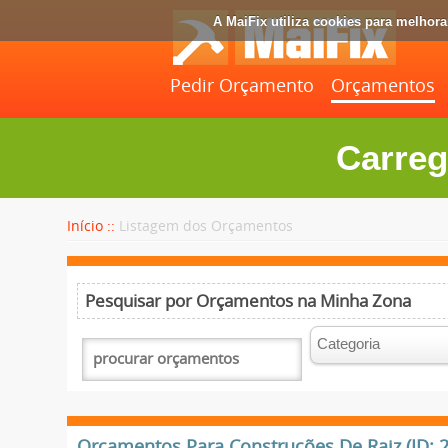
A MaiFix utiliza cookies para melhor
Pedir Orçamento
Orçamentos
Carreg
Início ::
Listagem dos Orçamentos
Pesquisar por Orçamentos na Minha Zona
Orçamentos Para Construções De Raiz (ID: 