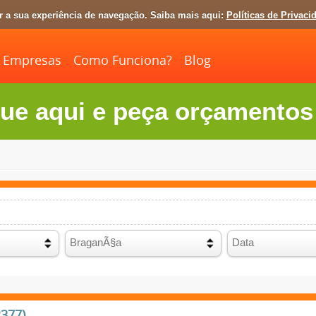
ar a sua experiência de navegação. Saiba mais aqui:
Políticas de Privaci
Empresas
Como Funciona?
Blog
ue aqui e peça orçamentos 
2377)