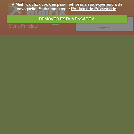
A MaiFix utiliza cookies para melhorar a sua experiência de
navegação. Saiba mais aqui:
Políticas de Privacidade
.
REMOVER ESTA MENSAGEM
Entrar
Menu Principal
Registar