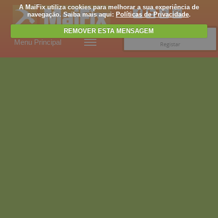
A MaiFix utiliza cookies para melhorar a sua experiência de
navegação. Saiba mais aqui:
Políticas de Privacidade
.
REMOVER ESTA MENSAGEM
Entrar
Menu Principal
Registar