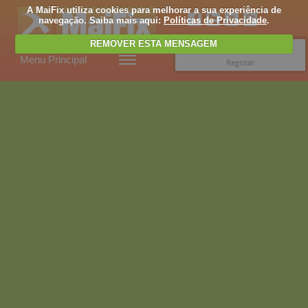
A MaiFix utiliza cookies para melhorar a sua experiência de
navegação. Saiba mais aqui:
Políticas de Privacidade
.
REMOVER ESTA MENSAGEM
Entrar
Menu Principal
Registar