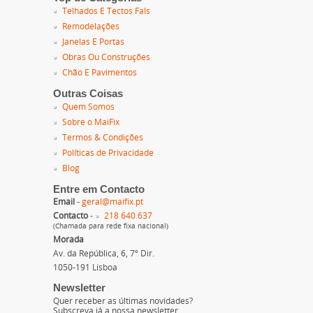
Telhados E Tectos Fals
Remodelações
Janelas E Portas
Obras Ou Construções
Chão E Pavimentos
Outras Coisas
Quem Somos
Sobre o MaiFix
Termos & Condições
Políticas de Privacidade
Blog
Entre em Contacto
Email
-
geral@maifix.pt
Contacto
-
218 640 637
(Chamada para rede fixa nacional)
Morada
Av. da República, 6, 7º Dir.
1050-191 Lisboa
Newsletter
Quer receber as últimas novidades?
Subscreva já a nossa newsletter.