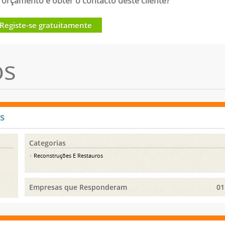
orçamento e obter o contacto deste cliente?
Registe-se gratuitamente
os
s
Categorias
Reconstruções E Restauros
Empresas que Responderam
01