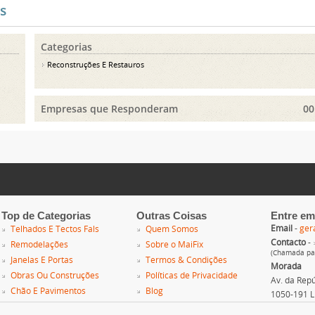
s
Categorias
Reconstruções E Restauros
Empresas que Responderam
00
Top de Categorias
Outras Coisas
Entre em
Email
-
ger
Telhados E Tectos Fals
Quem Somos
Contacto
-
Remodelações
Sobre o MaiFix
(Chamada par
Janelas E Portas
Termos & Condições
Morada
Obras Ou Construções
Políticas de Privacidade
Av. da Repúb
Chão E Pavimentos
Blog
1050-191 L