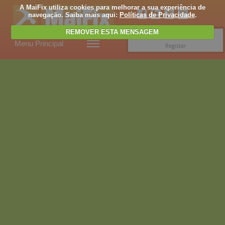
A MaiFix utiliza cookies para melhorar a sua experiência de
navegação. Saiba mais aqui:
Políticas de Privacidade
.
REMOVER ESTA MENSAGEM
Entrar
Menu Principal
Registar