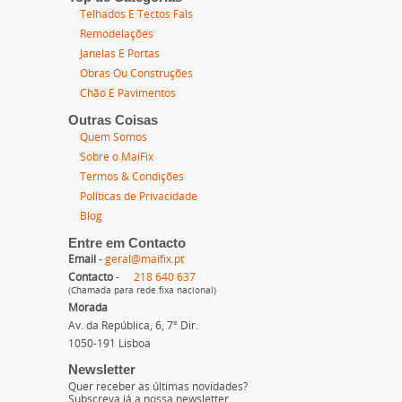
Telhados E Tectos Fals
Remodelações
Janelas E Portas
Obras Ou Construções
Chão E Pavimentos
Outras Coisas
Quem Somos
Sobre o MaiFix
Termos & Condições
Políticas de Privacidade
Blog
Entre em Contacto
Email
-
geral@maifix.pt
Contacto
-
218 640 637
(Chamada para rede fixa nacional)
Morada
Av. da República, 6, 7º Dir.
1050-191 Lisboa
Newsletter
Quer receber as últimas novidades?
Subscreva já a nossa newsletter.