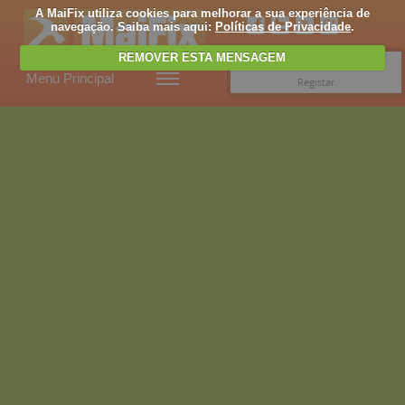
A MaiFix utiliza cookies para melhorar a sua experiência de
navegação. Saiba mais aqui:
Políticas de Privacidade
.
REMOVER ESTA MENSAGEM
Entrar
Menu Principal
Registar